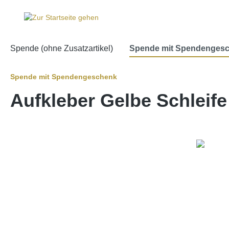
e springen
Zur Hauptnavigation springen
Spende (ohne Zusatzartikel)
Spende mit Spendenges
Spende mit Spendengeschenk
Aufkleber Gelbe Schleife 