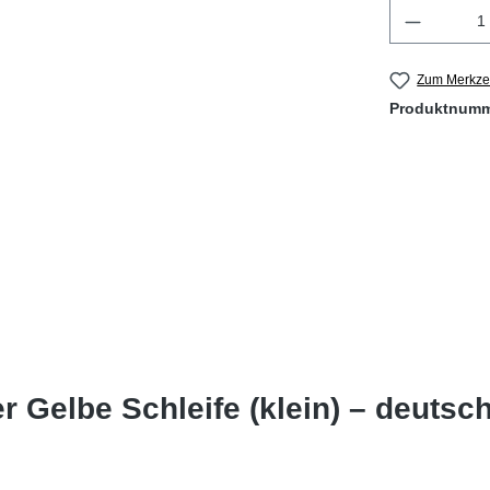
Produkt 
Zum Merkzet
Produktnum
 Gelbe Schleife (klein) – deutsc