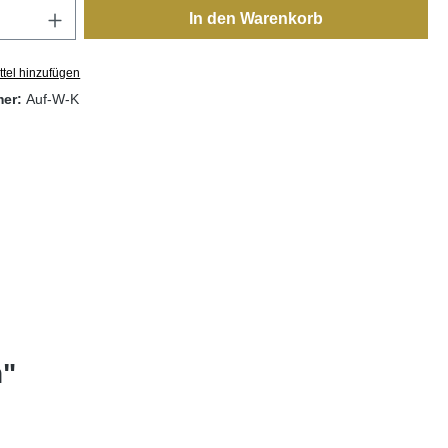
Anzahl: Gib den gewünschten Wert ein oder
In den Warenkorb
tel hinzufügen
mer:
Auf-W-K
h"