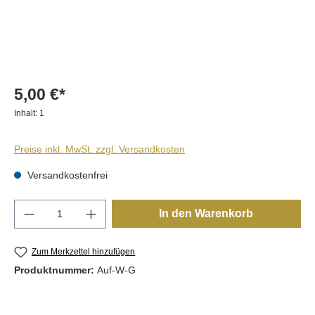
5,00 €*
Inhalt:
1
Preise inkl. MwSt. zzgl. Versandkosten
Versandkostenfrei
Produkt Anzahl: Gib den gewünschten Wert e
In den Warenkorb
Zum Merkzettel hinzufügen
Produktnummer:
Auf-W-G